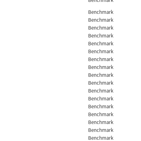
Benchmark
Benchmark
Benchmark
Benchmark
Benchmark
Benchmark
Benchmark
Benchmark
Benchmark
Benchmark
Benchmark
Benchmark
Benchmark
Benchmark
Benchmark
Benchmark
Benchmark