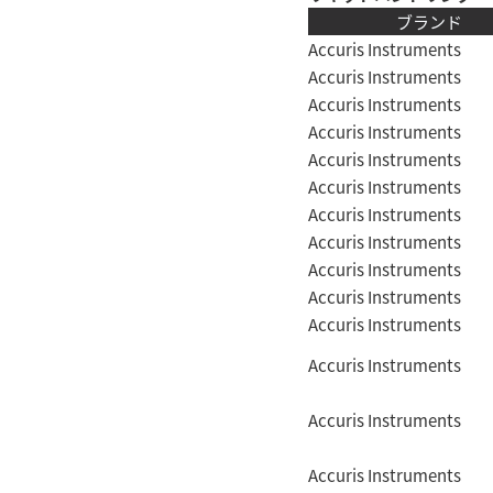
ブランド
Accuris Instruments
Accuris Instruments
Accuris Instruments
Accuris Instruments
Accuris Instruments
Accuris Instruments
Accuris Instruments
Accuris Instruments
Accuris Instruments
Accuris Instruments
Accuris Instruments
Accuris Instruments
Accuris Instruments
Accuris Instruments