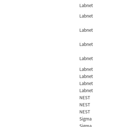
Labnet
Labnet
Labnet
Labnet
Labnet
Labnet
Labnet
Labnet
Labnet
NEST
NEST
NEST
Sigma
Sigma