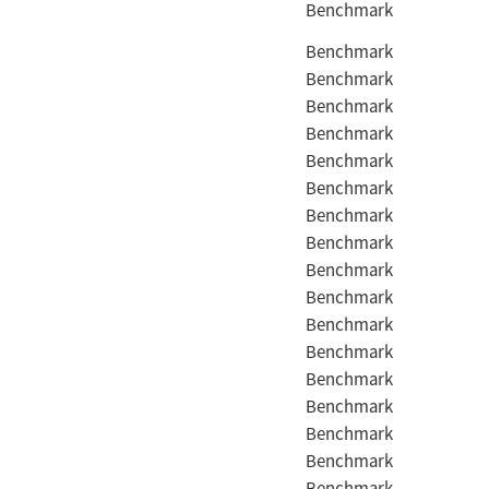
Benchmark
Benchmark
Benchmark
Benchmark
Benchmark
Benchmark
Benchmark
Benchmark
Benchmark
Benchmark
Benchmark
Benchmark
Benchmark
Benchmark
Benchmark
Benchmark
Benchmark
Benchmark