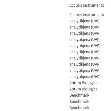
Accuris Instruments
Accuris Instruments
analytikjena (UVP)
analytikjena (UVP)
analytikjena (UVP)
analytikjena (UVP)
analytikjena (UVP)
analytikjena (UVP)
analytikjena (UVP)
analytikjena (UVP)
analytikjena (UVP)
analytikjena (UVP)
Aptum Biologics
Aptum Biologics
Benchmark
Benchmark
Benchmark