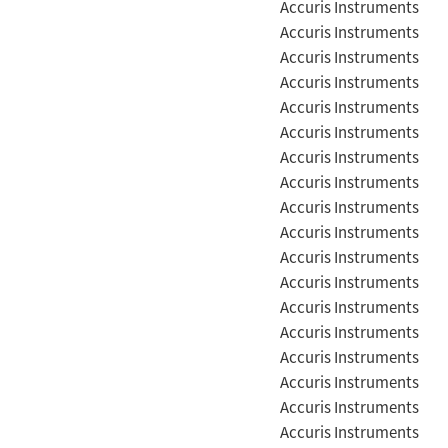
Accuris Instruments
Accuris Instruments
Accuris Instruments
Accuris Instruments
Accuris Instruments
Accuris Instruments
Accuris Instruments
Accuris Instruments
Accuris Instruments
Accuris Instruments
Accuris Instruments
Accuris Instruments
Accuris Instruments
Accuris Instruments
Accuris Instruments
Accuris Instruments
Accuris Instruments
Accuris Instruments