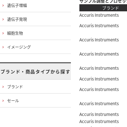
サンプル調整とプロセッ
遺伝子増幅
ブランド
Accuris Instruments
遺伝子発現
Accuris Instruments
細胞生物
Accuris Instruments
イメージング
Accuris Instruments
Accuris Instruments
ブランド・商品タイプから探す
Accuris Instruments
ブランド
Accuris Instruments
セール
Accuris Instruments
Accuris Instruments
Accuris Instruments