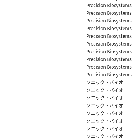
Precision Biosystems
Precision Biosystems
Precision Biosystems
Precision Biosystems
Precision Biosystems
Precision Biosystems
Precision Biosystems
Precision Biosystems
Precision Biosystems
Precision Biosystems
ソニック・バイオ
ソニック・バイオ
ソニック・バイオ
ソニック・バイオ
ソニック・バイオ
ソニック・バイオ
ソニック・バイオ
ソニック・バイオ