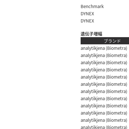
Benchmark
DYNEX
DYNEX
遺伝子増幅
ブランド
analytikjena (Biometra)
analytikjena (Biometra)
analytikjena (Biometra)
analytikjena (Biometra)
analytikjena (Biometra)
analytikjena (Biometra)
analytikjena (Biometra)
analytikjena (Biometra)
analytikjena (Biometra)
analytikjena (Biometra)
analytikjena (Biometra)
analytikjena (Biometra)