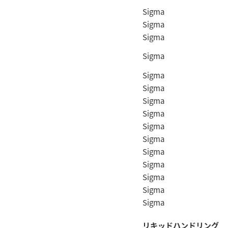
Sigma
Sigma
Sigma
Sigma
Sigma
Sigma
Sigma
Sigma
Sigma
Sigma
Sigma
Sigma
Sigma
Sigma
Sigma
リキッドハンドリング