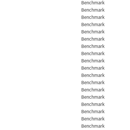
Benchmark
Benchmark
Benchmark
Benchmark
Benchmark
Benchmark
Benchmark
Benchmark
Benchmark
Benchmark
Benchmark
Benchmark
Benchmark
Benchmark
Benchmark
Benchmark
Benchmark
Benchmark