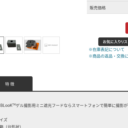
販売価格
仕様が変更になる場合があ
※在庫表記について
※商品の返品・交換
特 徴
 BLooK
ゲル撮影用ミニ遮光フードならスマートフォンで簡単に撮影が
TM
イズ
箱（台形状）