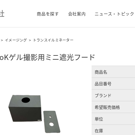
商品を探す
会社案内
ニュース・トピック
>
イメージング
>
トランスイルミネーター
ooKゲル撮影用ミニ遮光フード
商品名
品目番号
ブランド
希望販売価格
単位
在庫