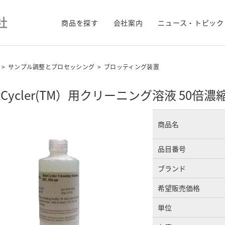
商品を探す
会社案内
ニュース・トピック
>
サンプル調整とプロセッシング
>
ブロッティング装置
otCycler(TM）用クリーニング溶液 50倍濃縮 
商品名
品目番号
ブランド
希望販売価格
単位