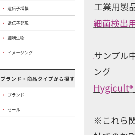
工業用製
遺伝子増幅
●
細菌検出
遺伝子発現
細胞生物
サンプル
イメージング
●
ング
ブランド・商品タイプから探す
Hygicult
®
ブランド
セール
※これら