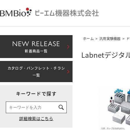
ホーム
>
汎用実験機器
>
ド
NEW RELEASE
新着商品一覧
Labnetデジ
カタログ・パンフレット・チラシ
一覧
キーワードで探す