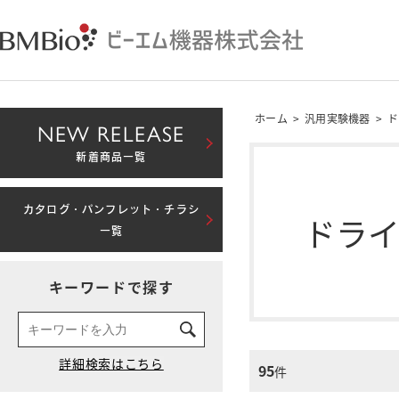
ホーム
>
汎用実験機器
>
ド
NEW RELEASE
新着商品一覧
カタログ・パンフレット・チラシ
ドラ
一覧
キーワードで探す
95
件