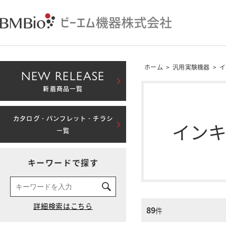
ホーム
>
汎用実験機器
>
イ
NEW RELEASE
新着商品一覧
カタログ・パンフレット・チラシ
イン
一覧
キーワードで探す
89
件