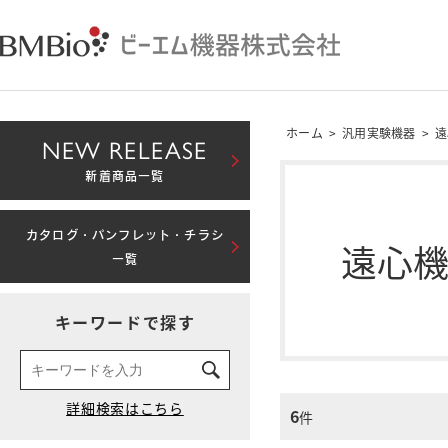
ホーム
>
汎用実験機器
>
遠
NEW RELEASE
新着商品一覧
カタログ・パンフレット・チラシ
遠心
一覧
キーワードで探す
6
件