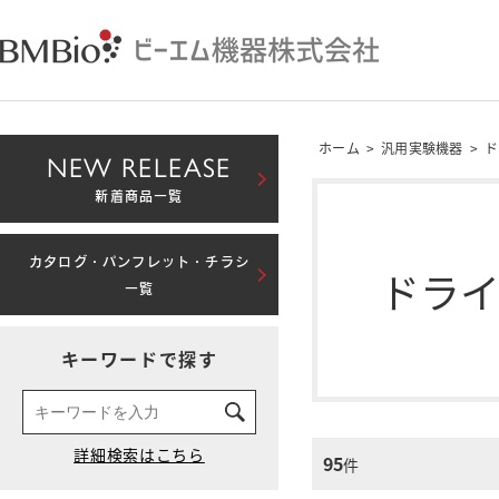
ホーム
>
汎用実験機器
>
ド
NEW RELEASE
新着商品一覧
カタログ・パンフレット・チラシ
ドラ
一覧
キーワードで探す
95
件