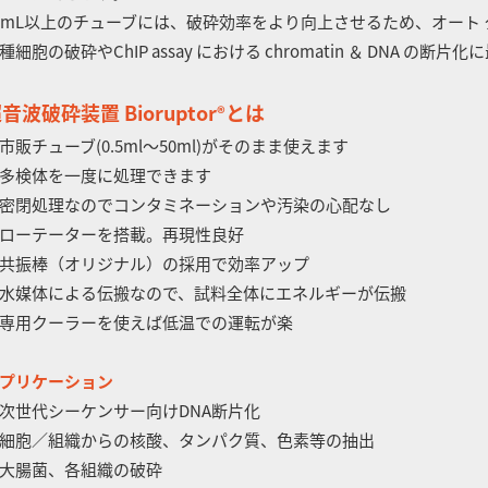
0mL以上のチューブには、破砕効率をより向上させるため、オート
種細胞の破砕やChIP assay における chromatin ＆ DNA の断片
音波破砕装置 Bioruptor
とは
®
市販チューブ(0.5ml～50ml)がそのまま使えます
多検体を一度に処理できます
密閉処理なのでコンタミネーションや汚染の心配なし
ローテーターを搭載。再現性良好
共振棒（オリジナル）の採用で効率アップ
水媒体による伝搬なので、試料全体にエネルギーが伝搬
専用クーラーを使えば低温での運転が楽
プリケーション
次世代シーケンサー向けDNA断片化
細胞／組織からの核酸、タンパク質、色素等の抽出
大腸菌、各組織の破砕