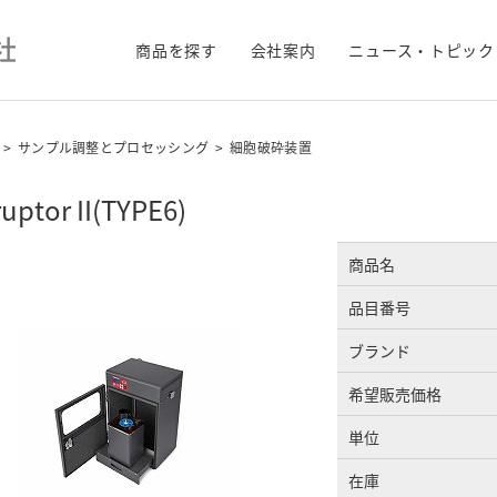
商品を探す
会社案内
ニュース・トピック
>
サンプル調整とプロセッシング
>
細胞破砕装置
uptor II(TYPE6)
商品名
品目番号
ブランド
希望販売価格
単位
在庫