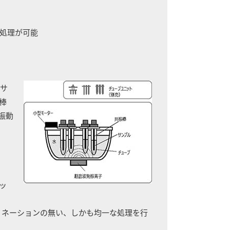
処理が可能
、サ
棒
振動
ッ
ミネーションの無い、しかも均一な処理を行