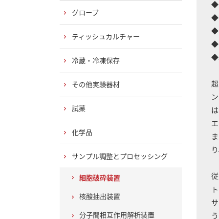
◆
グローブ
◆
◆
ティッシュカルチャー
◆
◆
冷蔵・冷凍保存
超
その他実験器材
ン
試薬
は
エ
化学品
ま
り
サンプル調整とプロセッシング
従
細胞破砕装置
ト
核酸抽出装置
サ
分子間相互作用解析装置
う