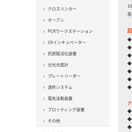
1
クロスリンカー
各
オーブン
超
PCRワークステーション
◆
UVインキュベーター
◆
抗原賦活化装置
◆
◆
分光光度計
◆
プレートリーダー
◆
透析システム
◆
電気泳動装置
ア
ブロッティング装置
◆
◆
その他
◆