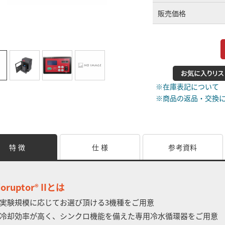
販売価格
※在庫表記について
※商品の返品・交換
特 徴
仕 様
参考資料
ioruptor
IIとは
®
実験規模に応じてお選び頂ける3機種をご用意
冷却効率が高く、シンクロ機能を備えた専用冷水循環器をご用意