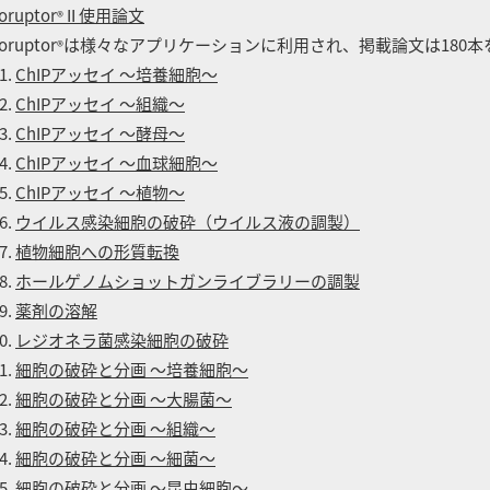
oruptor
II 使用論文
®
oruptor
は様々なアプリケーションに利用され、掲載論文は180本
®
ChIPアッセイ ～培養細胞～
ChIPアッセイ ～組織～
ChIPアッセイ ～酵母～
ChIPアッセイ ～血球細胞～
ChIPアッセイ ～植物～
ウイルス感染細胞の破砕（ウイルス液の調製）
植物細胞への形質転換
ホールゲノムショットガンライブラリーの調製
薬剤の溶解
レジオネラ菌感染細胞の破砕
細胞の破砕と分画 ～培養細胞～
細胞の破砕と分画 ～大腸菌～
細胞の破砕と分画 ～組織～
細胞の破砕と分画 ～細菌～
細胞の破砕と分画 ～昆虫細胞～