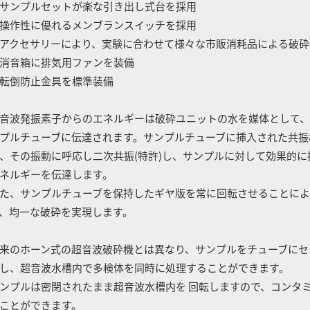
サンプルセットが楽な引き出し式台を採用
操作性に優れるメンブランスイッチを採用
アクセサリーにより、実験に合わせて様々な市販消耗品による破砕
消音箱に排気用ファンを装備
転倒防止金具を標準装備
音波発振素子からのエネルギーは破砕ユニットの水を媒体として
プルチューブに伝達されます。サンプルチューブに挿入された共振
、その振動に呼応し二次共振(特許)し、サンプルに対して効果的に
ネルギーを伝達します。
た、サンプルチューブを保持したギヤ版を常に回転させることによ
、均一な破砕を実現します。
来のホーン式の超音波破砕機とは異なり、サンプルをチューブにセ
し、超音波水槽内で多検体を同時に処理することができます。
ンプルは密閉されたまま超音波水槽内を 回転しますので、コンタ
ことができます。