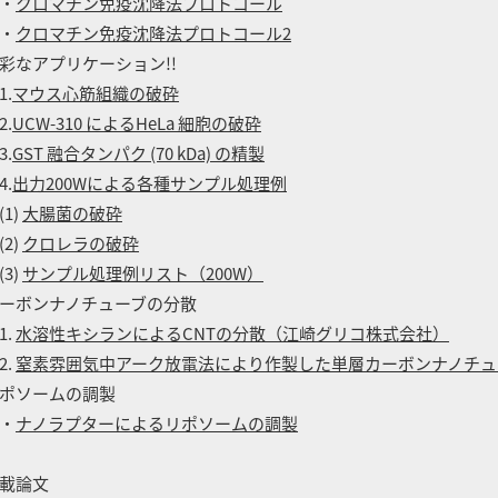
・
クロマチン免疫沈降法プロトコール
・
クロマチン免疫沈降法プロトコール2
彩なアプリケーション!!
.
マウス心筋組織の破砕
.
UCW-310 によるHeLa 細胞の破砕
.
GST 融合タンパク (70 kDa) の精製
.
出力200Wによる各種サンプル処理例
1)
大腸菌の破砕
2)
クロレラの破砕
3)
サンプル処理例リスト（200W）
ーボンナノチューブの分散
.
水溶性キシランによるCNTの分散（江崎グリコ株式会社）
.
窒素雰囲気中アーク放電法により作製した単層カーボンナノチュ
ポソームの調製
・
ナノラプターによるリポソームの調製
載論文