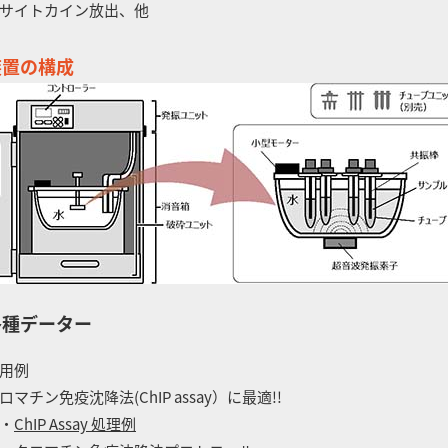
サイトカイン放出、他
装置の構成
各種データー
用例
ロマチン免疫沈降法(ChIP assay）に最適!!
・
ChIP Assay 処理例