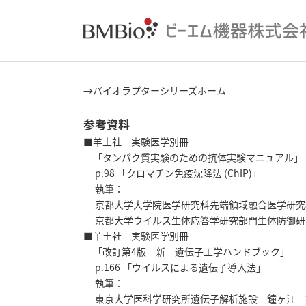
→バイオラプターシリーズホーム
参考資料
■羊土社 実験医学別冊
「タンパク質実験のための抗体実験マニュアル」
p.98 「クロマチン免疫沈降法 (ChIP)」
執筆：
京都大学大学院医学研究科先端領域融合医学研究
京都大学ウイルス生体応答学研究部門生体防御研
■羊土社 実験医学別冊
「改訂第4版 新 遺伝子工学ハンドブック」
p.166 「ウイルスによる遺伝子導入法」
執筆：
東京大学医科学研究所遺伝子解析施設 鐘ヶ江 