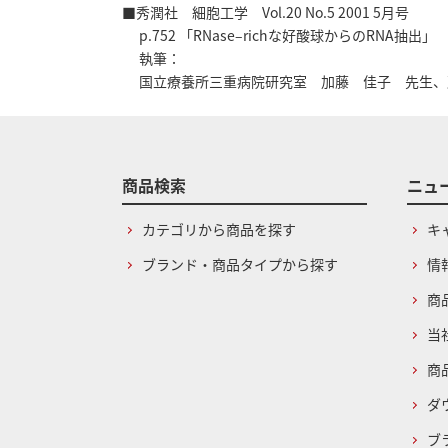
■秀潤社 細胞工学 Vol.20 No.5 2001 5月号
p.752 「RNase–richな好酸球からのRNA抽出」
執筆：
国立療養所三重病院研究室 加藤 佳子 先生、
商品検索
ニュ
カテゴリから商品を探す
キ
ブランド・商品タイプから探す
情
商
当
商
ダ
ブ