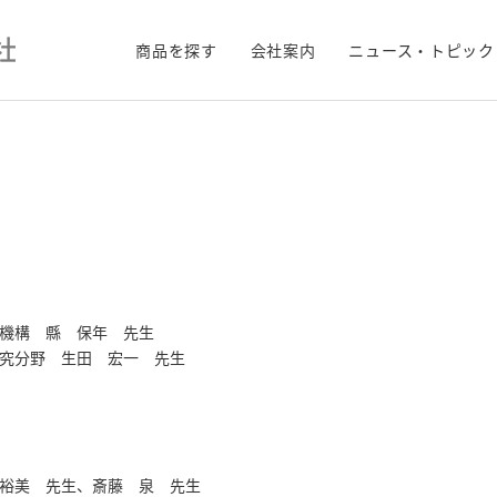
商品を探す
会社案内
ニュース・トピック
機構 縣 保年 先生
究分野 生田 宏一 先生
裕美 先生、斎藤 泉 先生