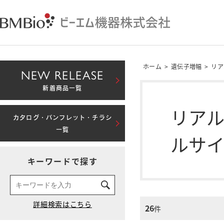
ホーム
>
遺伝子増幅
>
リア
NEW RELEASE
新着商品一覧
リアル
カタログ・パンフレット・チラシ
一覧
ルサ
キーワードで探す
26
件