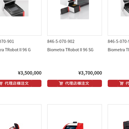
070-901
846-5-070-902
846-5-070-
ra TRobot II 96 G
Biometra TRobot II 96 SG
Biometra TR
¥3,500,000
¥3,700,000