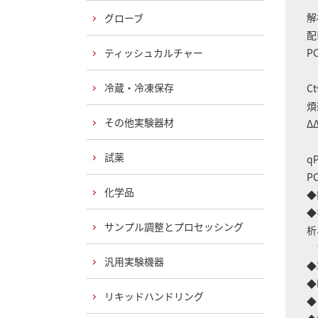
解
グローブ
配
ティッシュカルチャー
P
冷蔵・冷凍保存
C
煩
その他実験器材
Δ
試薬
q
P
化学品
◆
◆
サンプル調整とプロセッシング
析
マ
汎用実験機器
◆
◆
リキッドハンドリング
◆