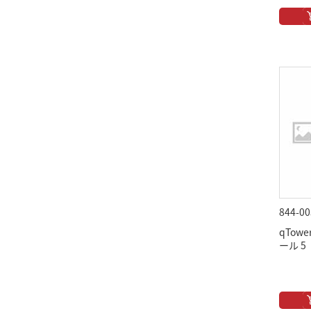
844-00
qTow
ール 5