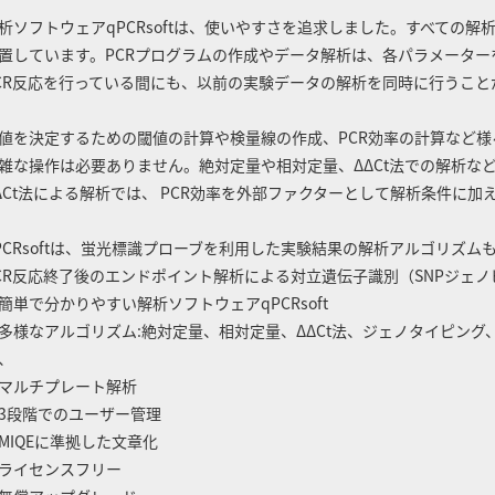
析ソフトウェアqPCRsoftは、使いやすさを追求しました。すべての
置しています。PCRプログラムの作成やデータ解析は、各パラメータ
CR反応を行っている間にも、以前の実験データの解析を同時に行うこと
t値を決定するための閾値の計算や検量線の作成、PCR効率の計算など様々
雑な操作は必要ありません。絶対定量や相対定量、ΔΔCt法での解析な
ΔCt法による解析では、 PCR効率を外部ファクターとして解析条件に
PCRsoftは、蛍光標識プローブを利用した実験結果の解析アルゴリズ
CR反応終了後のエンドポイント解析による対立遺伝子識別（SNPジェ
簡単で分かりやすい解析ソフトウェアqPCRsoft
多様なアルゴリズム:絶対定量、相対定量、ΔΔCt法、ジェノタイピン
、
ルチプレート解析
3段階でのユーザー管理
MIQEに準拠した文章化
ライセンスフリー