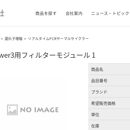
商品を探す
会社案内
ニュース・トピック
>
遺伝子増幅
>
リアルタイムPCRサーマルサイクラー
ower3用フィルターモジュール 1
商品名
品目番号
ブランド
希望販売価格
単位
在庫