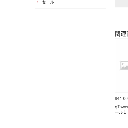
セール
関連
844-00
qTow
ール 1