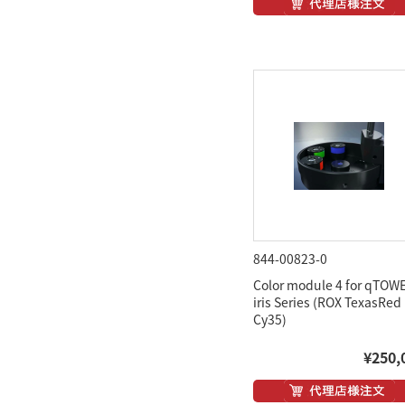
844-00823-0
Color module 4 for qTOW
iris Series (ROX TexasRed
Cy35)
¥250,