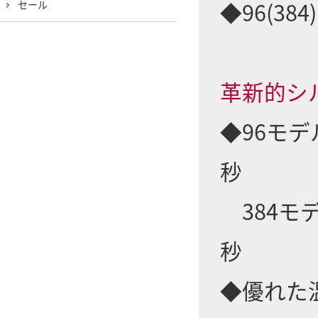
◆96(3
セール
革新的シ
◆96モデ
秒
384モ
秒
◆優れた温