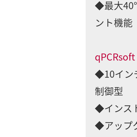
◆最大4
ント機能
qPCRso
◆10イ
制御型
◆インス
◆アップ