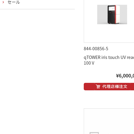
セール
844-00856-5
qTOWER iris touch UV rea
100 V
¥6,000,