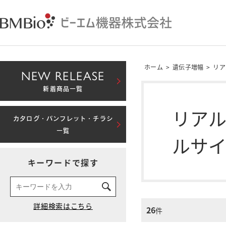
ホーム
>
遺伝子増幅
>
リア
NEW RELEASE
新着商品一覧
リアル
カタログ・パンフレット・チラシ
一覧
ルサ
キーワードで探す
26
件