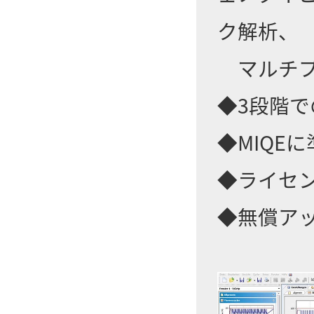
ク解析、
マルチプ
◆3段階
◆MIQE
◆ライセ
◆無償ア