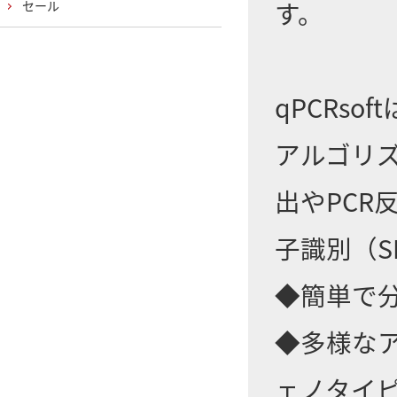
す。
セール
qPCRs
アルゴリ
出やPC
子識別（
◆簡単で分
◆多様なア
ェノタイ