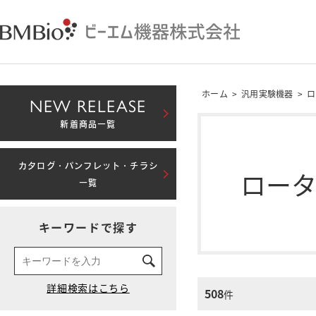
ホーム
>
汎用実験機器
>
ロ
NEW RELEASE
新着商品一覧
カタログ・パンフレット・チラシ
ロー
一覧
キーワードで探す
508
件