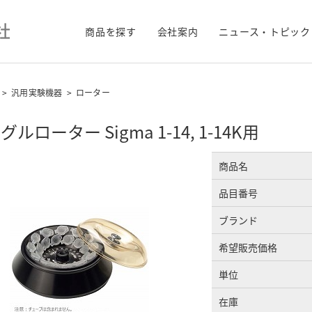
商品を探す
会社案内
ニュース・トピック
>
汎用実験機器
>
ローター
グルローター Sigma 1-14, 1-14K用
商品名
品目番号
ブランド
希望販売価格
単位
在庫