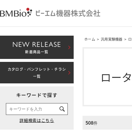
ホーム
>
汎用実験機器
>
ロ
NEW RELEASE
新着商品一覧
カタログ・パンフレット・チラシ
ロー
一覧
キーワードで探す
508
件