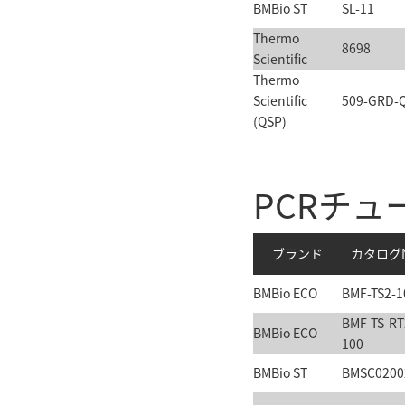
BMBio ST
SL-11
Thermo
8698
Scientific
Thermo
Scientific
509-GRD-
(QSP)
PCRチュ
ブランド
カタログN
BMBio ECO
BMF-TS2-1
BMF-TS-RT
BMBio ECO
100
BMBio ST
BMSC0200