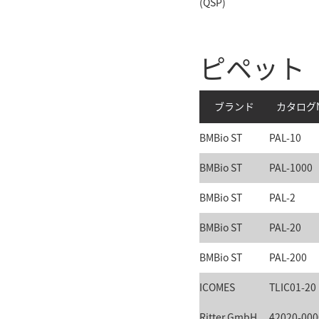
(QSP)
ピペット
ブランド
カタログN
BMBio ST
PAL-10
BMBio ST
PAL-1000
BMBio ST
PAL-2
BMBio ST
PAL-20
BMBio ST
PAL-200
ICOMES
TLIC01-20
Ritter GmbH
42020-000