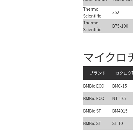
Thermo
252
Scientific
Thermo
B75-100
Scientific
マイクロ
ブランド
カタログN
BMBio ECO
BMC-15
BMBio ECO
NT-175
BMBio ST
BM4015
BMBio ST
SL-10