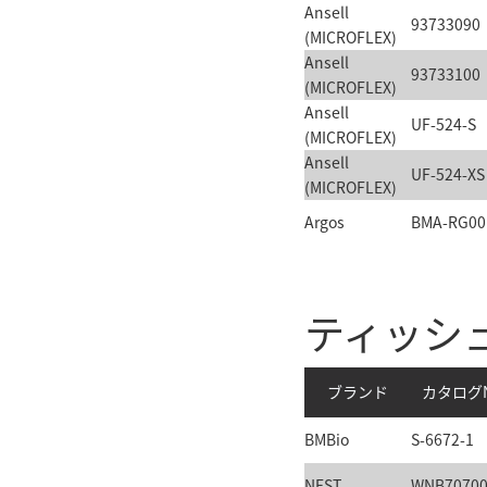
Ansell
93733090
(MICROFLEX)
Ansell
93733100
(MICROFLEX)
Ansell
UF-524-S
(MICROFLEX)
Ansell
UF-524-XS
(MICROFLEX)
Argos
BMA-RG00
ティッシ
ブランド
カタログN
BMBio
S-6672-1
NEST
WNB7070