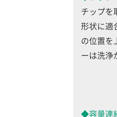
チップを
形状に適
の位置を
ーは洗浄
◆容量連