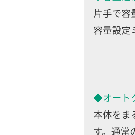
片手で容
容量設定
◆オート
本体をま
す。通常の