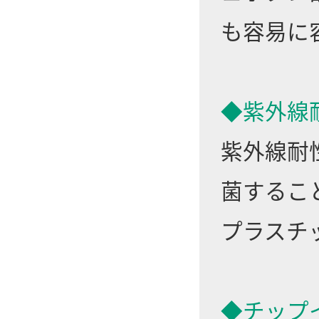
も容易に
◆紫外線
紫外線耐
菌するこ
プラスチ
◆チップ