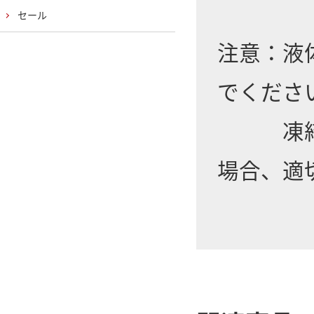
セール
注意：液
でくださ
凍結保
場合、適