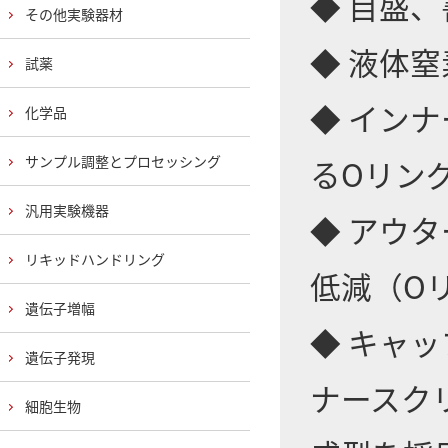
◆ 目盛
その他実験器材
◆ 液体
試薬
◆ イン
化学品
サンプル調整とプロセッシング
るOリン
汎用実験機器
◆ アウ
リキッドハンドリング
低減（O
遺伝子増幅
◆ キャ
遺伝子発現
ナースク
細胞生物