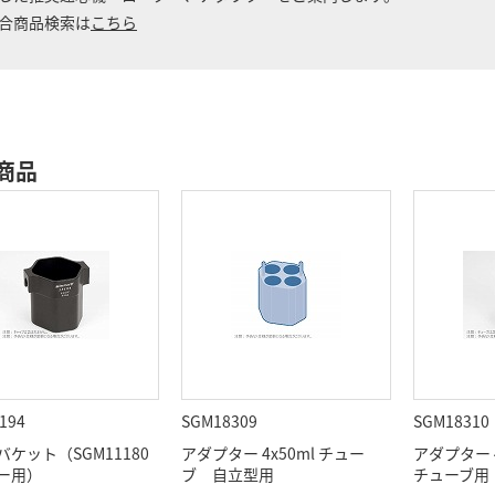
合商品検索は
こちら
商品
194
SGM18309
SGM18310
ケット（SGM11180
アダプター 4x50ml チュー
アダプター 
ー用）
ブ 自立型用
チューブ用