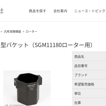
商品を探す
会社案内
ニュース・トピック
>
汎用実験機器
>
ローター
型バケット（SGM11180ローター用）
商品名
品目番号
ブランド
希望販売価格
単位
在庫