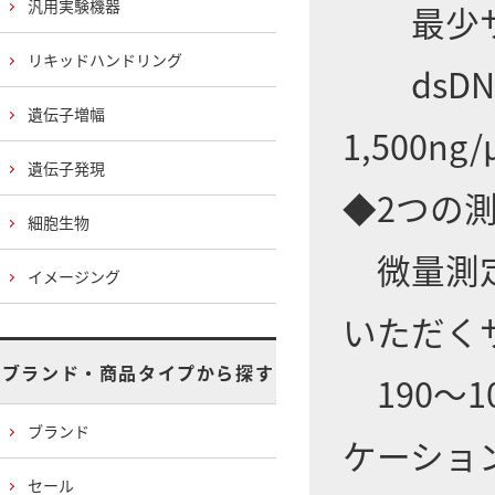
汎用実験機器
最少サン
リキッドハンドリング
dsDNA：
遺伝子増幅
1,500ng
遺伝子発現
◆2つの
細胞生物
微量測定
イメージング
いただく
ブランド・商品タイプから探す
190～
ブランド
ケーショ
セール