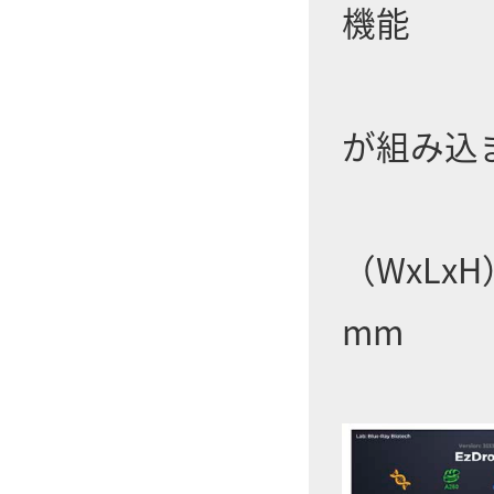
機能
が組み込
（WxLxH）
mm