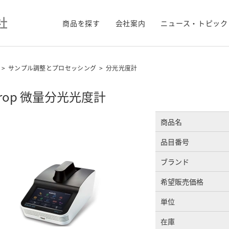
商品を探す
会社案内
ニュース・トピック
>
サンプル調整とプロセッシング
>
分光光度計
Drop 微量分光光度計
商品名
品目番号
ブランド
希望販売価格
単位
在庫