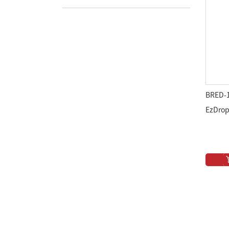
BRED-
EzDr