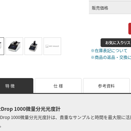
販売価格
予告なく仕様が変更される
※在庫表記について
※商品の返品・交換
特 徴
仕 様
参考資料
zDrop 1000微量分光光度計
zDrop 1000微量分光光度計は、貴重なサンプルと時間を最大限
。