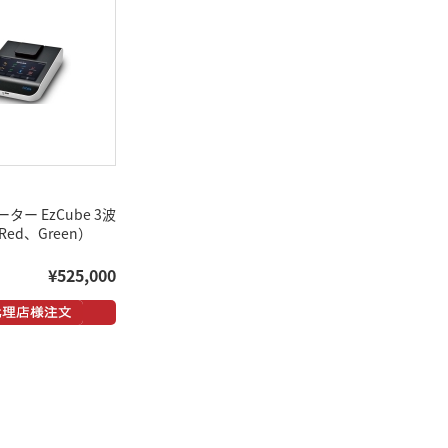
ー EzCube 3波
Red、Green）
¥525,000