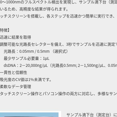
90～1000nmのフルスペクトル検出を実現し、サンプル滴下台（
いるため、高精度な結果が得られます。
ッチスクリーンを搭載し、各ステップを迅速かつ簡単に実行でき、
特徴】
迅速に結果を取得
整可能な光路長セレクターを備え、3秒でサンプルを迅速に測定
路長：0.05mm / 0.5mm （選択式）
少サンプル必要量：1μL
sDNA：2－20,000ng/μL（光路長0.5mm; 2－1,500ng/μL、0.05mm
一貫性と信頼性
光度のCV値は1%未満です。
柔軟なデータ管理
ッチスクリーン操作とパソコン操作の両方に対応し、多様なサン
サンプル滴下台（測定台）に