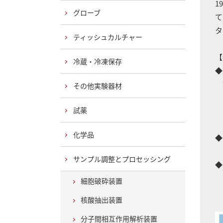
1
グローブ
て
タ
ティッシュカルチャー
【
冷蔵・冷凍保存
◆
調
その他実験器材
光
試薬
最
d
化学品
◆
吸
サンプル調整とプロセッシング
◆
タ
細胞破砕装置
核酸抽出装置
分子間相互作用解析装置