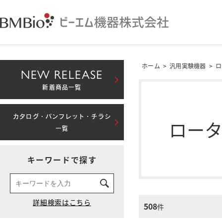
ホーム
>
汎用実験機器
>
ロ
NEW RELEASE
新着商品一覧
カタログ・パンフレット・チラシ
ロー
一覧
キーワードで探す
508
件