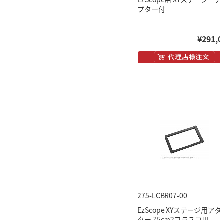
プター付
¥291,
275-LCBR07-00
EzScope XYステージ用ア
ター 75cm2フラスコ用