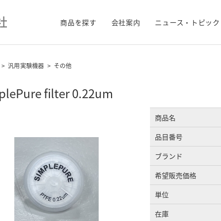
商品を探す
会社案内
ニュース・トピック
>
汎用実験機器
>
その他
lePure filter 0.22um
商品名
品目番号
ブランド
希望販売価格
単位
在庫