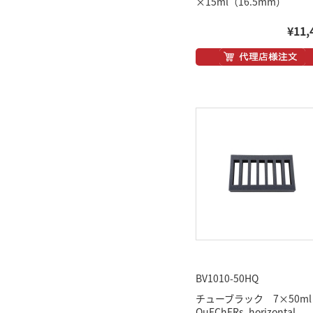
×15ml（16.5mm）
¥11,
BV1010-50HQ
チューブラック 7×50ml
QuEChERs, horizontal