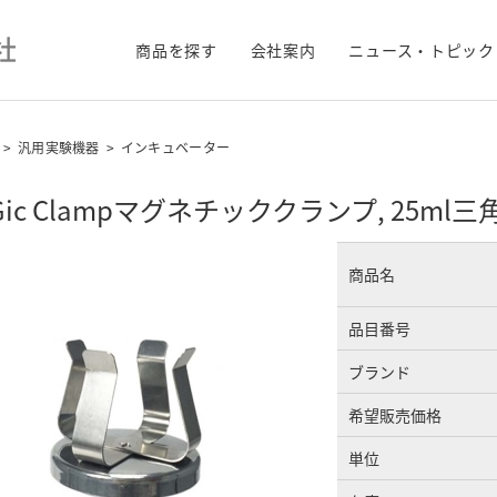
商品を探す
会社案内
ニュース・トピック
>
汎用実験機器
>
インキュベーター
Gic Clampマグネチッククランプ, 25ml
商品名
品目番号
ブランド
希望販売価格
単位