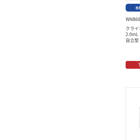
WNB60
クライ
2.0
自立型