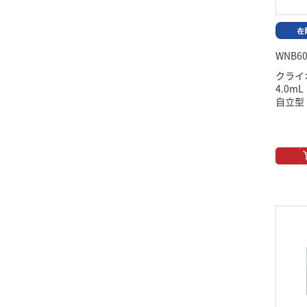
WNB60
クライ
4.0
自立型