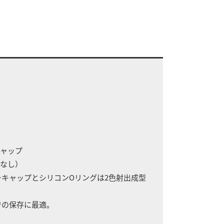
キャップ
グなし）
ーキャップとシリコンOリングは2色射出成型
での保存に最適。