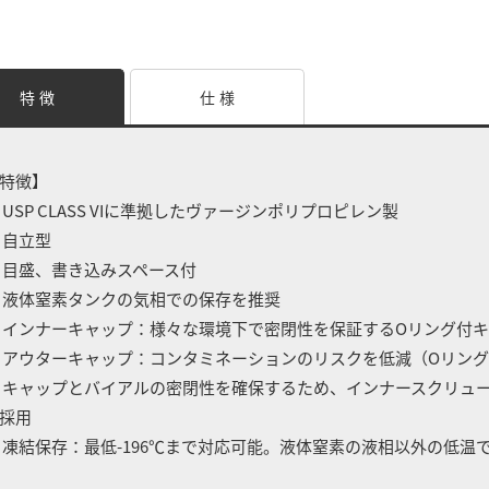
特 徴
仕 様
特徴】
 USP CLASS VIに準拠したヴァージンポリプロピレン製
 自立型
 目盛、書き込みスペース付
 液体窒素タンクの気相での保存を推奨
 インナーキャップ：様々な環境下で密閉性を保証するOリング付
 アウターキャップ：コンタミネーションのリスクを低減（Oリン
 キャップとバイアルの密閉性を確保するため、インナースクリュ
採用
 凍結保存：最低-196℃まで対応可能。液体窒素の液相以外の低温