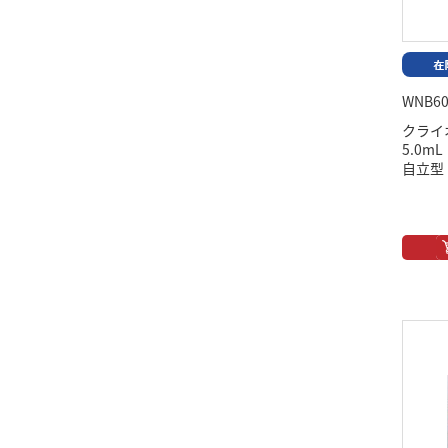
WNB60
クライ
5.0
自立型