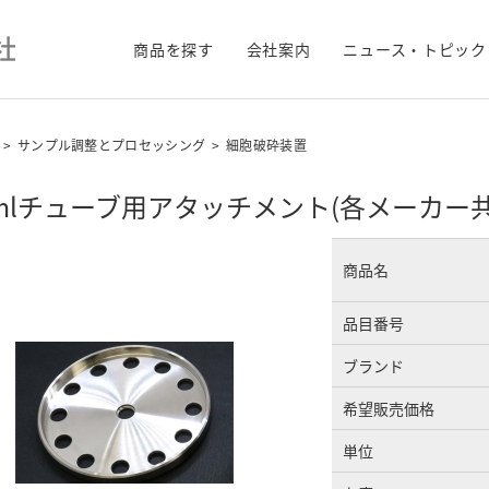
商品を探す
会社案内
ニュース・トピック
>
サンプル調整とプロセッシング
>
細胞破砕装置
5mlチューブ用アタッチメント(各メーカー共
商品名
品目番号
ブランド
希望販売価格
単位