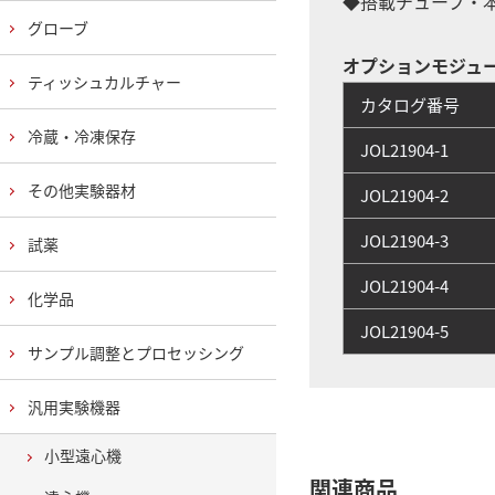
◆搭載チューブ・本数
グローブ
オプションモジュ
ティッシュカルチャー
カタログ番号
冷蔵・冷凍保存
JOL21904-1
その他実験器材
JOL21904-2
JOL21904-3
試薬
JOL21904-4
化学品
JOL21904-5
サンプル調整とプロセッシング
汎用実験機器
小型遠心機
関連商品