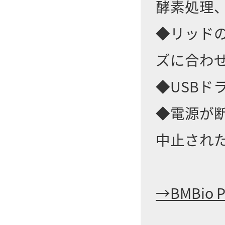
酵素処理、
◆リッド
ズに合わ
◆USB
◆電源が
中止され
→BMBi