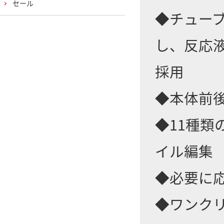
セール
◆チュー
し、反応
採用
◆本体前
◆11種
イル編集
◆必要に
◆ワンク