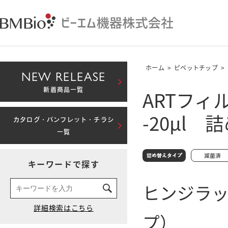
ホーム
>
ピペットチップ
>
NEW RELEASE
ARTフィ
新着商品一覧
-20μl 
カタログ・パンフレット・チラシ
一覧
キーワードで探す
ヒンジラ
プ）