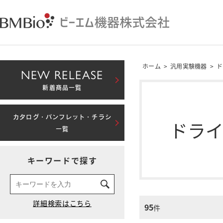
ホーム
>
汎用実験機器
>
ド
NEW RELEASE
新着商品一覧
カタログ・パンフレット・チラシ
ドラ
一覧
キーワードで探す
95
件