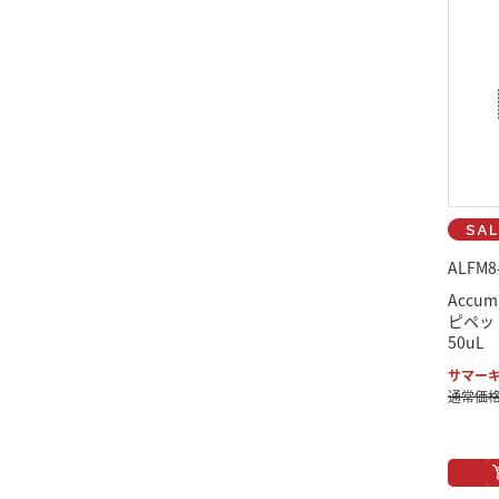
ALFM8
Accu
ピペッ
50uL
サマーキ
通常価格：