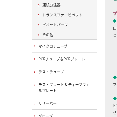
連続分注器
プ
トランスファーピペット
◆
ピペットパーツ
ロ
その他
と
マイクロチューブ
PCRチューブ＆PCRプレート
テストチューブ
◆
フ
テストプレート & ディープウェ
ルプレート
◆
リザーバー
ピ
せ
グローブ