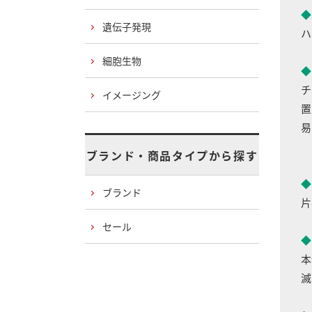
◆
遺伝子発現
ハ
細胞生物
◆
チ
イメージング
置
易
ブランド・商品タイプから探す
◆
ブランド
片
セール
◆
本
滅