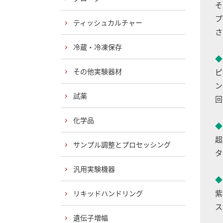
そ
プ
ティッシュカルチャー
さ
冷蔵・冷凍保存
◆
その他実験器材
ピ
ン
試薬
回
化学品
◆
超
サンプル調整とプロセッシング
タ
汎用実験機器
◆
紫
リキッドハンドリング
ス
遺伝子増幅