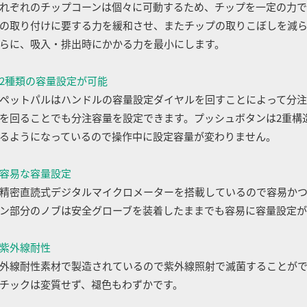
れぞれのチップコーンは個々に可動するため、チップを一定の力で
の取り付けに要する力を緩和させ、またチップの取りこぼしを減
らに、吸入・排出時にかかる力を最小にします。
2種類の容量設定が可能
ペットパルはハンドルの容量設定ダイヤルを回すことによって分注
を回ることでも分注容量を設定できます。プッシュボタンは2重構
るようになっているので操作中に設定容量が変わりません。
容易な容量設定
精密直読式デジタルマイクロメーターを搭載しているので容易か
ン部分のノブは安全グローブを装着したままでも容易に容量設定が
紫外線耐性
外線耐性素材で製造されているので紫外線照射で滅菌することがで
チックは変質せず、褪色もわずかです。