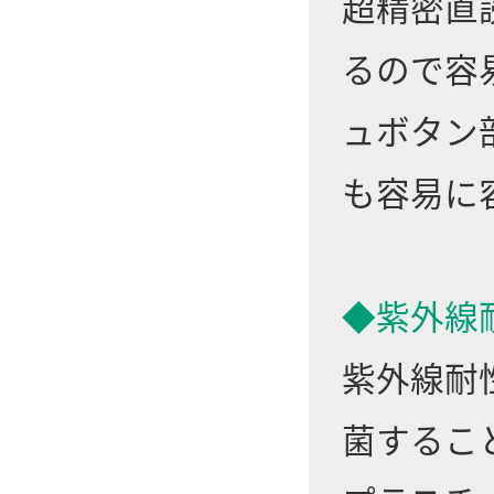
超精密直
るので容
ュボタン
も容易に
◆紫外線
紫外線耐
菌するこ