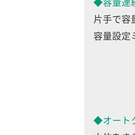
◆容量連
片手で容
容量設定
◆オート