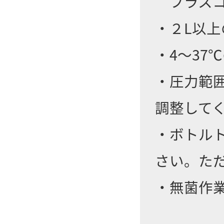
フラスコ
・２L以
・4～37
・圧力範囲
調整して
・ボトル
さい。た
・無菌作