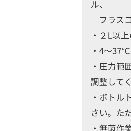
ル、
フラスコ
・２L以
・4～37
・圧力範囲
調整して
・ボトル
さい。た
・無菌作