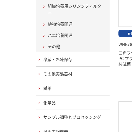
組織培養用シリンジフィルタ
ー
植物培養関連
ハエ培養関連
WNB78
その他
三角フ
PC 
冷蔵・冷凍保存
装滅菌
その他実験器材
試薬
化学品
サンプル調整とプロセッシング
汎用実験機器