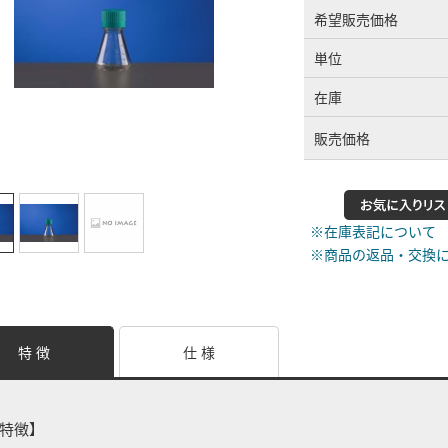
希望販売価格
単位
在庫
販売価格
※在庫表記について
※商品の返品・交換
特 徴
仕 様
特徴】