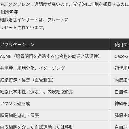
 PETメンブレン：透明度が高いので、光学的に細胞を観察するの
 個別包装
細胞培養インサートは、プレートに
リセットされています。
アプリケーション
使用す
DME（腸管関門を通過する化合物の輸送と透過性）
Caco-
共培養、細胞分化、イメージング
初代細
細胞遊走・侵襲（血管新生）
内皮細
細胞化学走性（遊走）、内皮細胞遊走
白血球
アクソン過形成
神経細
腫瘍細胞遊走・侵襲
腫瘍由
内皮細胞を介した血球運動または移動
白血球