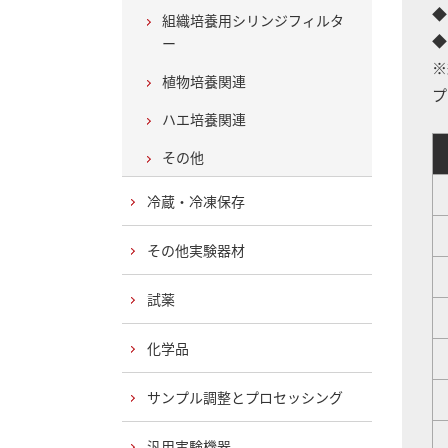
◆
組織培養用シリンジフィルタ
◆
ー
※
植物培養関連
プ
ハエ培養関連
その他
A
冷蔵・冷凍保存
その他実験器材
試薬
化学品
サンプル調整とプロセッシング
汎用実験機器