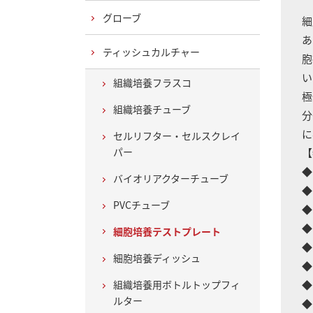
グローブ
細
あ
ティッシュカルチャー
胞
い
組織培養フラスコ
極
組織培養チューブ
分
に
セルリフター・セルスクレイ
パー
【
◆
バイオリアクターチューブ
◆
PVCチューブ
◆
◆
細胞培養テストプレート
◆
細胞培養ディッシュ
◆
組織培養用ボトルトップフィ
◆
ルター
◆