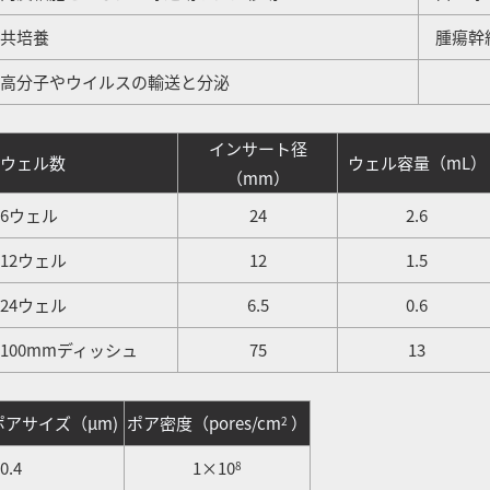
共培養
腫瘍幹
高分子やウイルスの輸送と分泌
インサート径
ウェル数
ウェル容量（mL）
（mm）
6ウェル
24
2.6
12ウェル
12
1.5
24ウェル
6.5
0.6
00mmディッシュ
75
13
ポアサイズ（μm)
ポア密度（pores/cm
）
2
.4
1×10
8