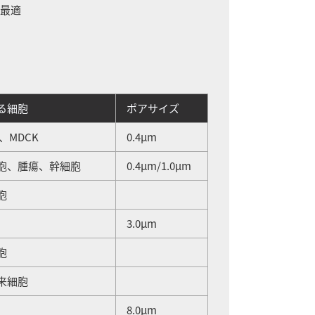
に最適
る細胞
ポアサイズ
2、MDCK
0.4μm
胞、腫瘍、幹細胞
0.4μm/1.0μm
胞
3.0μm
胞
来細胞
8.0μm