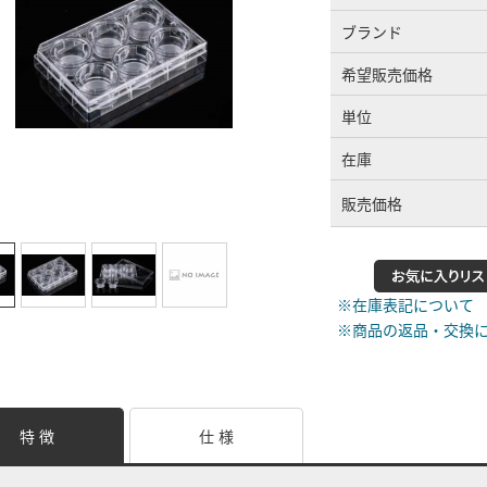
ブランド
希望販売価格
単位
在庫
販売価格
※在庫表記について
※商品の返品・交換
特 徴
仕 様