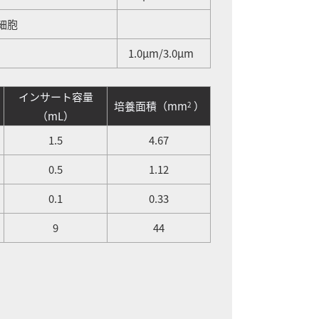
細胞
1.0μm/3.0μm
インサート容量
培養面積（mm
）
2
（mL）
1.5
4.67
0.5
1.12
0.1
0.33
9
44