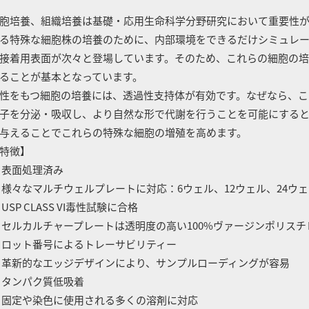
胞培養、組織培養は基礎・応用生命科学分野研究において重要性が
る特殊な細胞株の培養のために、内部環境をできるだけシミュレ
接着用表面が次々と登場しています。そのため、これらの細胞の
ることが基本となっています。
性をもつ細胞の培養には、透過性支持体が有効です。なぜなら、こ
子を分泌・吸収し、より自然な形で代謝を行うことを可能にする
与えることでこれらの特殊な細胞の増殖を高めます。
特徴】
 表面処理済み
 様々なマルチウェルプレートに対応：6ウェル、12ウェル、24ウェ
 USP CLASS VI毒性試験に合格
 セルカルチャープレートは透明度の高い100%ヴァージンポリスチ
 ロット番号によるトレーサビリティー
 革新的なエッジデザインにより、サンプルローディングが容易
 タンパク質低吸着
 固定や染色に使用される多くの溶剤に対応