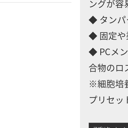
ングが容
◆ タン
◆ 固定
◆ PC
合物のロ
※細胞培
プリセッ