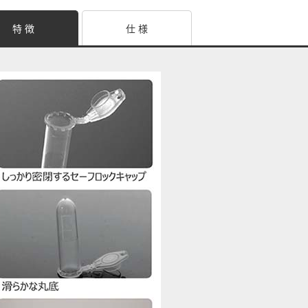
特 徴
仕 様