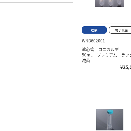
WNB602001
遠心管 コニカル型
50mL プレミアム ラ
滅菌
¥25,