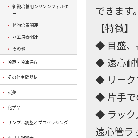
組織培養用シリンジフィルタ
できます
ー
【特徴】
植物培養関連
ハエ培養関連
◆ 目盛
その他
◆ 遠心耐性
冷蔵・冷凍保存
◆ リー
その他実験器材
試薬
◆ 片手
化学品
◆ ラッ
サンプル調整とプロセッシング
遠心管ラ
汎用実験機器