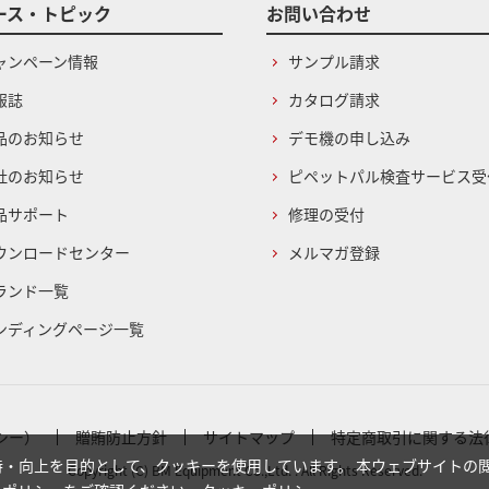
ース・トピック
お問い合わせ
ャンペーン情報
サンプル請求
報誌
カタログ請求
品のお知らせ
デモ機の申し込み
社のお知らせ
ピペットパル検査サービス受
品サポート
修理の受付
ウンロードセンター
メルマガ登録
ランド一覧
ンディングページ一覧
シー）
贈賄防止方針
サイトマップ
特定商取引に関する法
・向上を目的として、クッキーを使用しています。 本ウェブサイトの
Copyright (C) BM Equipment Co.,Ltd. . All Rights Reserved.