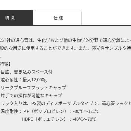
特 徴
仕 様
EST社の遠心管は、生化学および他の生物学的分野で遠心分離に
般的な用途に使用することができます。また、感光性サンプルや
。
特徴】
 目盛、書き込みスペース付
 遠心耐性：最大12,000g
 リークプルーフフラットキャップ
 片手での操作が可能なキャップ
 ラック入りは、PS製のディスポーザブルタイプで、遠心管ラック
 温度耐性： P.P（ポリプロピレン）：-80℃～121℃
HDPE（ポリエチレン）：-40℃～70℃