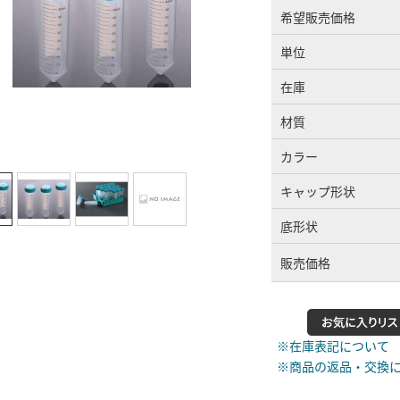
希望販売価格
単位
在庫
材質
カラー
キャップ形状
底形状
販売価格
※在庫表記について
※商品の返品・交換