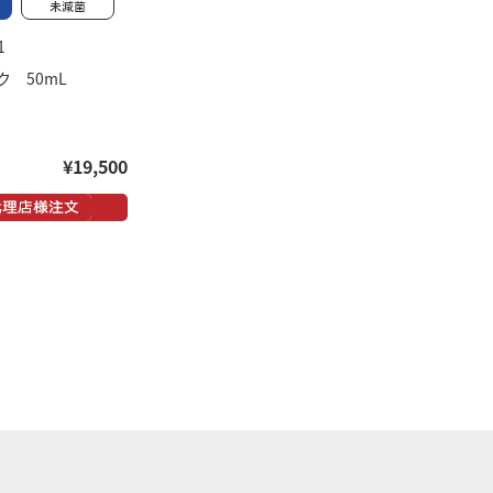
1
 50mL
¥19,500