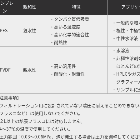
メンブレ
親和性
特徴
アプリケ
ン
・タンパク質低吸着
・一般的な培
・高いろ過速度
ES
親水性
・極性・中極
・高い化学的適合性
・中性水溶液
・耐熱性
・水溶液
・非極性溶剤
・高い汎用性
ほとんどの
VDF
親水性
・耐酸化・耐熱性
・HPLCやガ
グラフィー
・サンプルに
注意事項】
フィルトレーション用に設計されていない陰圧に耐えることのできない
ラスコなど）は使用しないでください。
２L以上の培養フラスコには対応しません。
4～37℃の温度で使用してください。
圧力範囲：0.03～0.06MPa、泡が発生する場合は圧力を調整してくだ