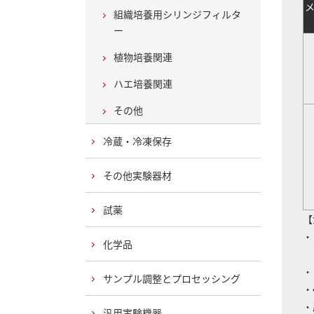
組織培養用シリンジフィルタ
ー
植物培養関連
P
ハエ培養関連
その他
冷蔵・冷凍保存
P
その他実験器材
試薬
【
・
化学品
フ
・
サンプル調整とプロセッシング
・
・
汎用実験機器